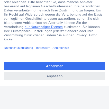
Der Conrad Newsletter
Jetzt anmelden und exklusive Aktionen,
aktuelle News und Angebote immer zuerst
erhalten.
Jetzt anmelden
ccp.user.init.failed.titl
Filialen
e
Versandkostenfrei ab 100,00 € zzgl. MwSt. **
ccp.user.init.failed
Angebotsservice
Beschaffungsservice
Für Geschäftskunden