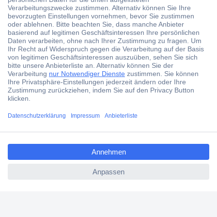
Der Conrad Newsletter
Jetzt anmelden und exklusive Aktionen,
aktuelle News und Angebote immer zuerst
erhalten.
Jetzt anmelden
ccp.user.init.failed.titl
Filialen
e
Versandkostenfrei ab 100,00 € zzgl. MwSt. **
ccp.user.init.failed
Angebotsservice
Beschaffungsservice