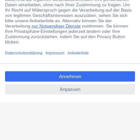
Der Conrad Newsletter
Jetzt anmelden und exklusive Aktionen,
aktuelle News und Angebote immer zuerst
erhalten.
Jetzt anmelden
ccp.user.init.failed.titl
Filialen
e
ccp.user.init.failed
Versandkostenfrei ab 100,00 € zzgl. MwSt. **
Angebotsservice
Beschaffungsservice
Für Geschäftskunden
E-Procurement