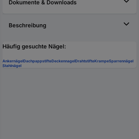
Dokumente & Downloads
Beschreibung
Häufig gesuchte Nägel:
Ankernägel
Dachpappstifte
Deckennagel
Drahtstifte
Krampe
Sparrennägel
Stahlnägel