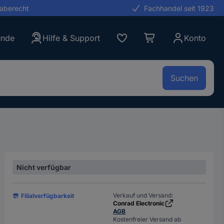
gaberecht
Fachhandel seit 1923
unde
Hilfe & Support
Konto
Suchen
Nicht verfügbar
Verkauf und Versand:
Filialverfügbarkeit
Conrad Electronic
AGB
Kostenfreier Versand ab