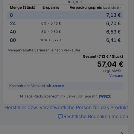
100,00 €
Menge (Stück)
Ersparnis
Verpackungspreis
(zzgl. MwSt.)
8
7,13 €
-
24
6,70 €
6% = 0,43 €
40
6,53 €
8% = 0,60 €
80
6,41 €
10% = 0,72 €
Mengenrabatte variieren je nach Verkäufer
Gesamt (7,13 € / Stück)
57,04 €
zzgl. MwSt.
Versand
Kostenfreier Versand mit
14 Tage Rückgaberecht inklusive (30 Tage mit
)
Hersteller bzw. verantwortliche Person für das Produkt
Rechtliche Bedenken melden