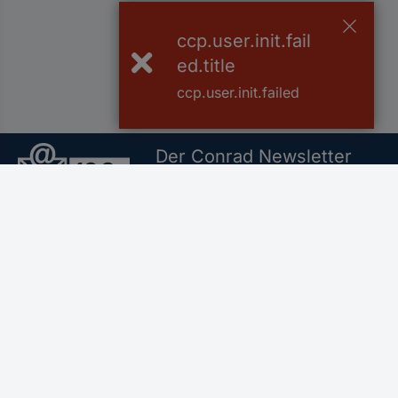
ccp.user.init.fail
ed.title
ccp.user.init.failed
Der Conrad Newsletter
Jetzt anmelden und exklusive Akt
Filialen
Versandkostenfrei a
Für Geschäftskunden
Service
Conrad Sourcing Platform
Alle Services