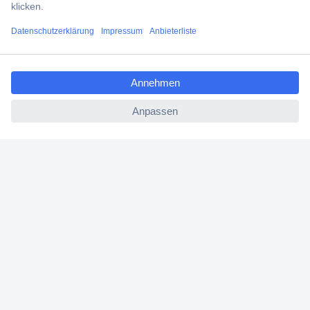
Filialen
ccp.user.init.failed.titl
Versandkostenfrei ab 100,00 € zzgl. MwSt. **
e
Angebotsservice
ccp.user.init.failed
Beschaffungsservice
Für Geschäftskunden
E-Procurement
Open Catalog Interface (OCI)
Conrad Smart Procure (CSP)
Für Verkäufer