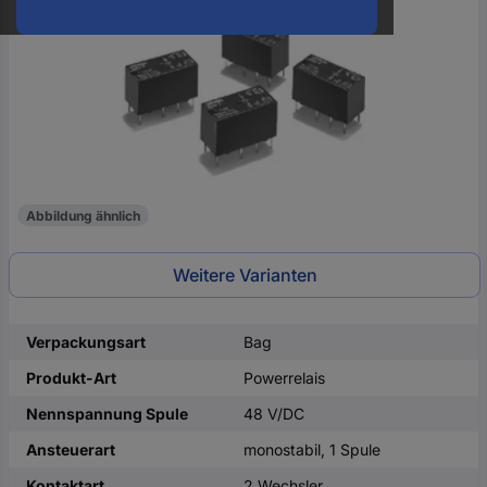
oder
eine
Hst.-
Teile-
Nr.
ein
Abbildung ähnlich
Weitere Varianten
Verpackungsart
Bag
Produkt-Art
Powerrelais
Nennspannung Spule
48 V/DC
Ansteuerart
monostabil, 1 Spule
Kontaktart
2 Wechsler