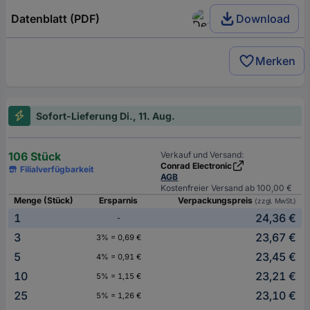
Datenblatt (PDF)
Download
Merken
Sofort-Lieferung Di., 11. Aug.
106 Stück
Verkauf und Versand:
Conrad Electronic
Filialverfügbarkeit
AGB
Kostenfreier Versand ab 100,00 €
Menge (Stück)
Ersparnis
Verpackungspreis
(zzgl. MwSt.)
1
24,36 €
-
3
23,67 €
3% = 0,69 €
5
23,45 €
4% = 0,91 €
10
23,21 €
5% = 1,15 €
25
23,10 €
5% = 1,26 €