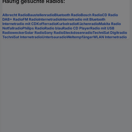
Häufig gesuchte Radios:
Albrecht Radio
Baustellenradio
Bluetooth Radio
Bosch Radio
CD Radio
DAB+ Radio
FM Radio
Internetradio
Internetradio mit Bluetooth
Internetradio mit CD
Kofferradio
Kurbelradio
Küchenradio
Makita Radio
Notfallradio
Philips Radio
Radio blau
Radio CD Player
Radio mit USB
Radiowecker
Solar Radio
Sony Radio
Steckdosenradio
TechniSat Digitradio
TechniSat Internetradio
Unterbauradio
Weltempfänger
WLAN Internetradio