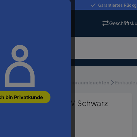
erungen in 24h
Garantiertes Rück
Geschäftsk
tung
Innenbeleuchtung, Wohnraumleuchten
Einbaule
ch bin Privatkunde
e 3er Set LED 14.7 W Schwarz