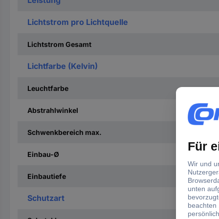
Lichtstrom pro Lichtquelle
Lichtstrom Gesamt
Lichtfarbe (Kelvin)
Leuchtfarbe
Abstrahlwinkel
Schwenkbereich max.
Einbau-Ø
Einbautiefe
Schutzart