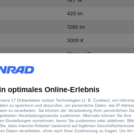
420 lm
1260 lm
3000 K
Warmweiß
110°
20°
68 mm
50 mm
IP20