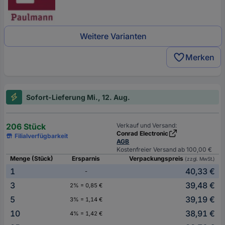
Weitere Varianten
Merken
Sofort-Lieferung Mi., 12. Aug.
206 Stück
Verkauf und Versand:
Conrad Electronic
Filialverfügbarkeit
AGB
Kostenfreier Versand ab 100,00 €
Menge (Stück)
Ersparnis
Verpackungspreis
(zzgl. MwSt.)
1
40,33 €
-
3
39,48 €
2% = 0,85 €
5
39,19 €
3% = 1,14 €
10
38,91 €
4% = 1,42 €