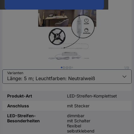
oder
eine
Hst.-
Teile-
Nr.
ein
1/9
Varianten
Produkt-Art
LED-Streifen-Komplettset
Anschluss
mit Stecker
LED-Streifen-
dimmbar
Besonderheiten
mit Schalter
flexibel
selbstklebend