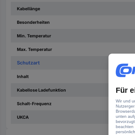
Kabellänge
Besonderheiten
Min. Temperatur
Max. Temperatur
Schutzart
Inhalt
Kabellose Ladefunktion
Schalt-Frequenz
UKCA