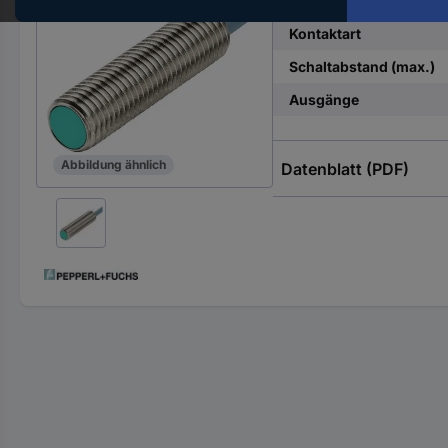
Betriebsspannung max
Hst.-
Teile-
Kontaktart
Nr.
Schaltabstand (max.)
ein
Ausgänge
Abbildung ähnlich
Datenblatt (PDF)