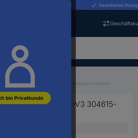
erungen in 24h
Garantiertes Rück
Geschäftsk
ng
Industriesensoren
Näherungssensoren
ch bin Privatkunde
NBB2-8GM30-E2-0,3M-V3 304615-
28294
Sensor