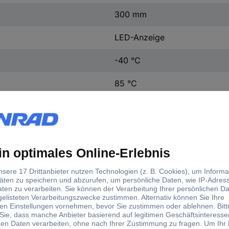
300 mm
LED-Anzeige
-40 °C
85 °C
IP67
1 St.
Nein
6000 Hz
Ja