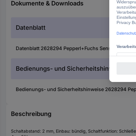
Dokumente & Downloads
Datenblatt
Datenblatt 2628294 Pepperl+Fuchs Sensor Induk
Bedienungs- und Sicherheitshinweise
Bedienungs- und Sicherheitshinweise 2628294 P
Beschreibung
Schaltabstand: 2 mm, Einbau: bündig, Schaltfunktion: Schließe