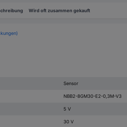
chreibung
Wird oft zusammen gekauft
ckungen)
Sensor
NBB2-8GM30-E2-0,3M-V3
5 V
30 V