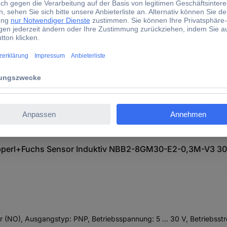
tiv NBB2-8GM30-E2-0,3M-V3 304615-0041 M30 bündig PN
epperl+Fuchs Sensor Induktiv NBB2-8GM30-E2-0,3M-V3 3
r (NO), Ausgangstyp: PNP, Betriebsspannung: 5 ... 30 V, Betriebsstr