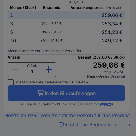
100,00 €
Menge (Stück)
Ersparnis
Verpackungspreis
(zzgl. MwSt.)
1
259,66 €
-
3
253,34 €
2% = 6,32 €
5
251,23 €
3% = 8,43 €
10
249,12 €
4% = 10,54 €
Mengenrabatte variieren je nach Verkäufer
Anzahl
Gesamt (259,66 € / Stück)
259,66 €
Stück
zzgl. MwSt.
Kostenfreier Versand
48 Monate Langzeit-Garantie
nur 49,90 €
In den Einkaufswagen
14 Tage Rückgaberecht inklusive (30 Tage mit
)
Hersteller bzw. verantwortliche Person für das Produkt
Rechtliche Bedenken melden