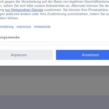
A
VS II 400-45