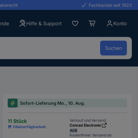
gaberecht
Fachhandel seit 1923
unde
Hilfe & Support
Konto
Suchen
Sofort-Lieferung Mo., 10. Aug.
11 Stück
Verkauf und Versand:
Conrad Electronic
Filialverfügbarkeit
AGB
Kostenfreier Versand ab