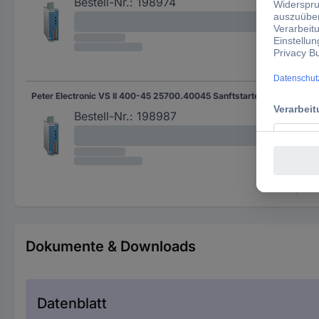
Bestell-Nr.:
198974
Peter Electronic VS II 400-45 25700.40045 Sanftstarter Motorleistung bei 400 V 22 kW 400 V/AC Nennstrom 45 A
45 
Bestell-Nr.:
198987
Dokumente & Downloads
Datenblatt