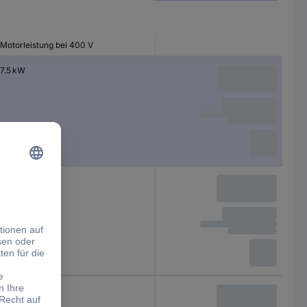
Motorleistung bei 400 V
7.5 kW
11 kW
15 kW