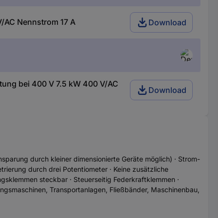
 V/AC Nennstrom 17 A
Download
stung bei 400 V 7.5 kW 400 V/AC
Download
nsparung durch kleiner dimensionierte Geräte möglich) · Strom-
rierung durch drei Potentiometer · Keine zusätzliche
tungsklemmen steckbar · Steuerseitig Federkraftklemmen ·
kungsmaschinen, Transportanlagen, Fließbänder, Maschinenbau,