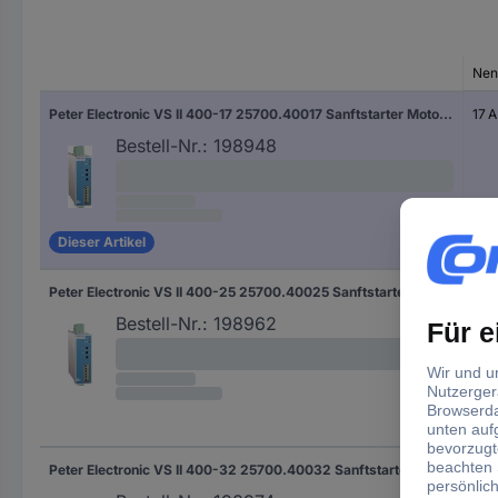
Nen
Peter Electronic VS II 400-17 25700.40017 Sanftstarter Motorleistung bei 400 V 7.5 kW 400 V/AC Nennstrom 17 A
17 A
Bestell-Nr.:
198948
Dieser Artikel
Peter Electronic VS II 400-25 25700.40025 Sanftstarter Motorleistung bei 400 V 11 kW 400 V/AC Nennstrom 25 A
25 
Bestell-Nr.:
198962
Peter Electronic VS II 400-32 25700.40032 Sanftstarter Motorleistung bei 400 V 15 kW 400 V/AC Nennstrom 32 A
32 