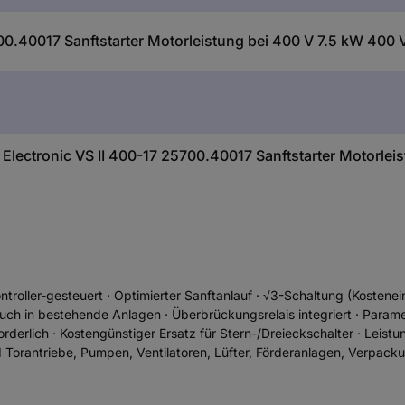
700.40017 Sanftstarter Motorleistung bei 400 V 7.5 kW 400
Electronic VS II 400-17 25700.40017 Sanftstarter Motorlei
roller-gesteuert · Optimierter Sanftanlauf · √3-Schaltung (Kostenei
h in bestehende Anlagen · Überbrückungsrelais integriert · Paramet
rderlich · Kostengünstiger Ersatz für Stern-/Dreieckschalter · Leis
 Torantriebe, Pumpen, Ventilatoren, Lüfter, Förderanlagen, Verpac