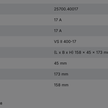
25700.40017
17 A
17 A
VS II 400-17
(L x B x H) 158 x 45 x 173 
45 mm
173 mm
158 mm
d)