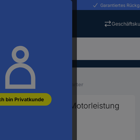
erungen in 24h
Garantiertes Rück
Geschäftsk
ng
Antriebstechnik
Sanftstarter
ch bin Privatkunde
.40017 Sanftstarter Motorleistung
rom 17 A
948