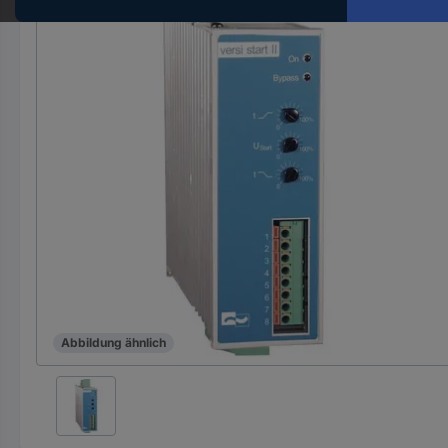
Hst.-
Teile-
Nr.
ein
Abbildung ähnlich