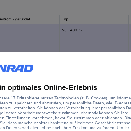
nstrom - gerundet
Typ
VS II 400-17
A
VS II 400-25
A
VS II 400-32