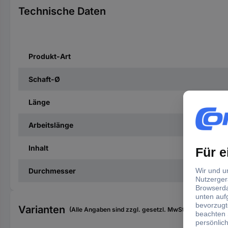
Technische Daten
Produkt-Art
Schaft-Ø
Länge
Arbeitslänge
Inhalt
Durchmesser
Varianten
(Alle Angaben sind zzgl. gesetzl. MwSt., zzgl. Versan