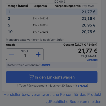
100,00 €
Menge (Stück)
Ersparnis
Verpackungspreis
(zzgl. MwSt.)
1
21,77 €
-
3
21,16 €
3% = 0,61 €
5
20,95 €
4% = 0,82 €
10
20,75 €
5% = 1,02 €
Mengenrabatte variieren je nach Verkäufer
Anzahl
Gesamt (21,77 € / Stück)
21,77 €
Stück
zzgl. MwSt.
Versand
Kostenfreier Versand mit
In den Einkaufswagen
14 Tage Rückgaberecht inklusive (30 Tage mit
)
Hersteller bzw. verantwortliche Person für das Produkt
Rechtliche Bedenken melden