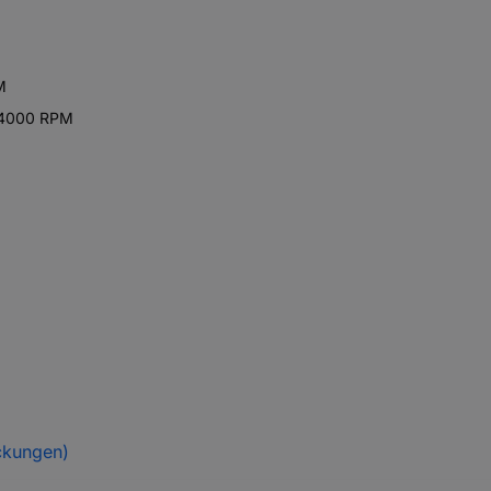
M
 64000 RPM
ckungen)