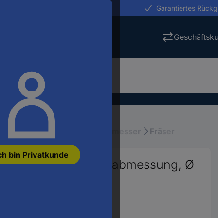
erungen in 24h
Garantiertes Rück
Geschäftsk
ktrowerkzeuge
Fräser, Hobelmesser
Fräser
ch bin Privatkunde
Länge 37 mm Produktabmessung, Ø
durchmesser 3 mm
7