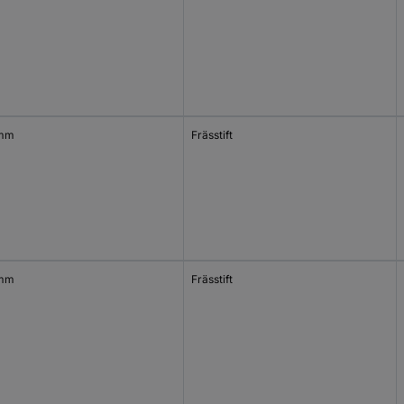
 mm
Frässtift
 mm
Frässtift