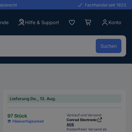
gaberecht
Fachhandel seit 1923
unde
Hilfe & Support
Konto
Suchen
Lieferung Do., 13. Aug.
97 Stück
Verkauf und Versand:
Conrad Electronic
Filialverfügbarkeit
AGB
Kostenfreier Versand ab