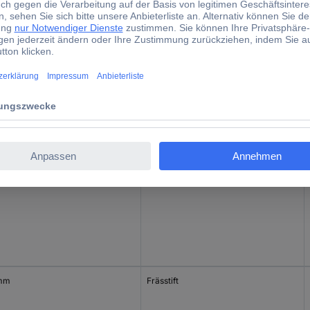
ge
Produkt-Art
mm
Frässtift
mm
Frässtift
mm
Frässtift