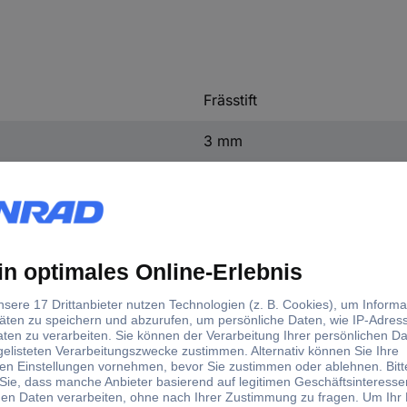
Frässtift
3 mm
37 mm
7 mm
1 St.
3 mm
d)