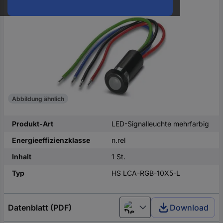
oder
eine
Hst.-
Teile-
Nr.
ein
Abbildung ähnlich
Produkt-Art
LED-Signalleuchte mehrfarbig
Energieeffizienzklasse
n.rel
Inhalt
1 St.
Typ
HS LCA-RGB-10X5-L
Datenblatt (PDF)
Download
Deutsch (Deutschland)