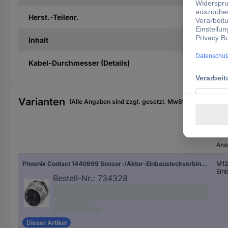
Herst.-Teilenr.
Inhalt
Kabel-Durchmesser (Details)
Varianten
(Alle Angaben sind zzgl. gesetzl. MwSt., zzgl. Versan
Ans
Phoenix Contact 1440669 Sensor-/Aktor-Einbausteckverbinder M12 Buchse, Einbau Polzahl Sensoren: 8P8C 1 St.
M12
Ein
Bestell-Nr.:
734328
Dieser Artikel