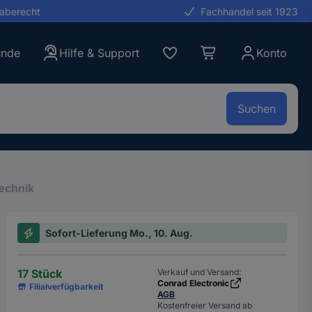
gaberecht
Fachhandel seit 1923
unde
Hilfe & Support
Konto
Suchen
echnik
Sofort-Lieferung Mo., 10. Aug.
17 Stück
Verkauf und Versand:
Conrad Electronic
Filialverfügbarkeit
AGB
Kostenfreier Versand ab