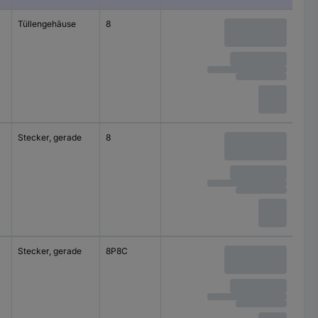
Tüllengehäuse
8
72 V/DC
Stecker, gerade
8
72 V/DC
Stecker, gerade
8P8C
50 V/AC
60 V/DC