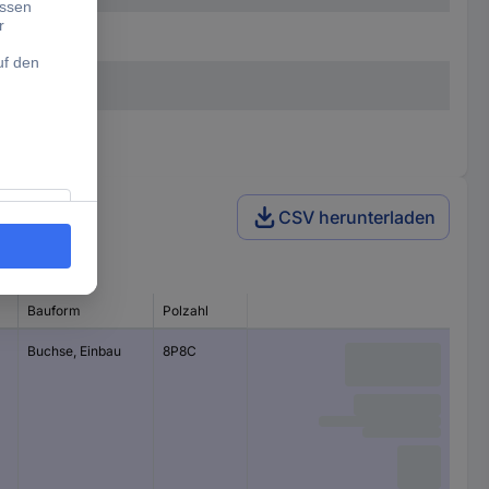
CSV herunterladen
Bauform
Polzahl
Nennspannung
Buchse, Einbau
8P8C
50 V/AC