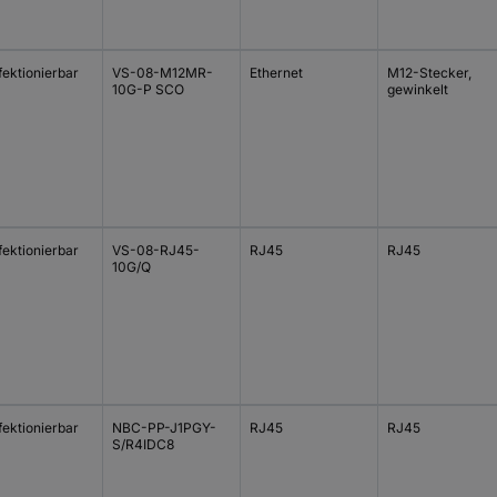
fektionierbar
VS-08-M12MR-
Ethernet
M12-Stecker,
10G-P SCO
gewinkelt
fektionierbar
VS-08-RJ45-
RJ45
RJ45
10G/Q
fektionierbar
NBC-PP-J1PGY-
RJ45
RJ45
S/R4IDC8