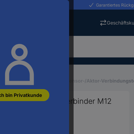
erungen in 24h
Garantiertes Rück
Geschäftsk
Industriesteckverbinder
Sensor-/Aktor-Verbindungst
ch bin Privatkunde
Aktor-Einbausteckverbinder M12
8P8C 1 St.