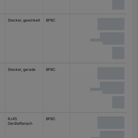
Stecker, gewinkelt
8P8C
50 V/AC
60 V/DC
Stecker, gerade
8P8C
72 V/DC
RJ45
8P8C
50 V
Geräteflansch