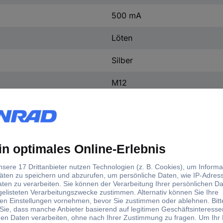
500 mA
Löten
Silber
M12
Kupferlegierung
Gold auf Nickel
0.14 mm²
IP67
-40 °C
+80 °C