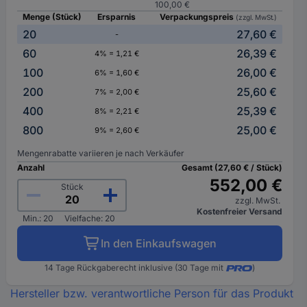
100,00 €
Menge (Stück)
Ersparnis
Verpackungspreis
(zzgl. MwSt.)
20
27,60 €
-
60
26,39 €
4% = 1,21 €
100
26,00 €
6% = 1,60 €
200
25,60 €
7% = 2,00 €
400
25,39 €
8% = 2,21 €
800
25,00 €
9% = 2,60 €
Mengenrabatte variieren je nach Verkäufer
Anzahl
Gesamt (27,60 € / Stück)
552,00 €
Stück
zzgl. MwSt.
Kostenfreier Versand
Min.: 20
Vielfache: 20
In den Einkaufswagen
14 Tage Rückgaberecht inklusive (30 Tage mit
)
Hersteller bzw. verantwortliche Person für das Produkt