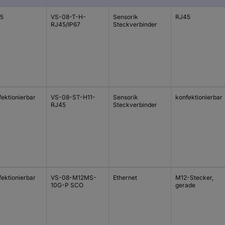
5
VS-08-T-H-
Sensorik
RJ45
RJ45/IP67
Steckverbinder
fektionierbar
VS-08-ST-H11-
Sensorik
konfektionierbar
RJ45
Steckverbinder
fektionierbar
VS-08-M12MS-
Ethernet
M12-Stecker,
10G-P SCO
gerade