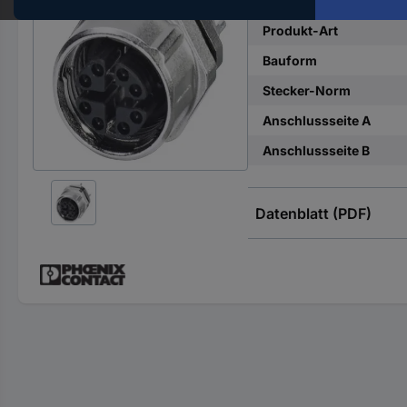
Hst.-
Teile-
Produkt-Art
Nr.
Bauform
ein
Stecker-Norm
Anschlussseite A
Anschlussseite B
Datenblatt (PDF)