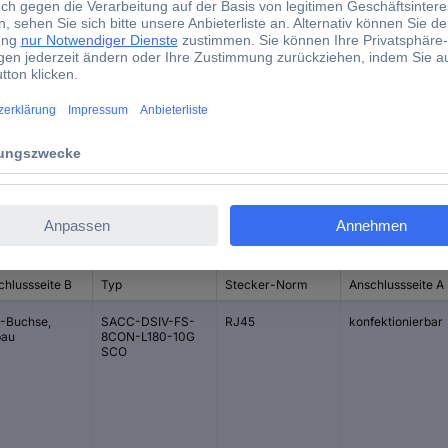
1440669
1 St.
4 mm
d)
chlussseite B
Typ
Stecker-Norm
Anschlussseite A
-Buchse,
SACC-DSIV-FS-
RJ45
konfektionierbar
bau
8CON-L180-10G
SCO