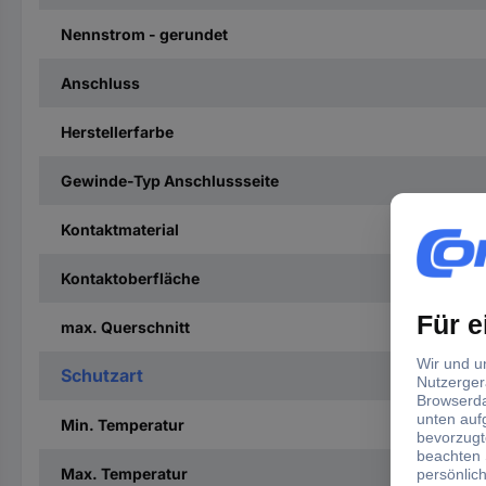
Nennstrom - gerundet
Anschluss
Herstellerfarbe
Gewinde-Typ Anschlussseite
Kontaktmaterial
Kontaktoberfläche
max. Querschnitt
Schutzart
Min. Temperatur
Max. Temperatur