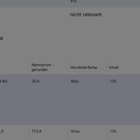
V0
nicht relevant
d)
Nennstrom -
Herstellerfarbe
Inhalt
gerundet
4 BU
32 A
Blau
1 St.
,5
17.5 A
Grau
1 St.