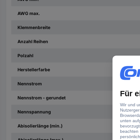
AWG max.
Klemmenbreite
Anzahl Reihen
Polzahl
Herstellerfarbe
Nennstrom
Nennstrom - gerundet
Nennspannung
Abisolierlänge (min.)
Abisolierlänge (max.)