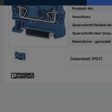
Hst.-
Teile-
Produkt-Art
Nr.
Anschluss
ein
Querschnitt flexibel (m
Querschnitt starr (max.
Nennstrom - gerundet
Datenblatt (PDF)