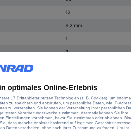
12
6.2 mm
1
2
Blau
32 A
32 A
800 V
8 mm
10 mm