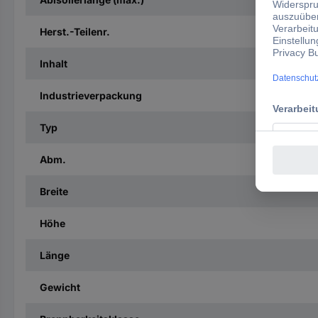
Herst.-Teilenr.
Inhalt
Industrieverpackung
Typ
Abm.
Breite
Höhe
Länge
Gewicht