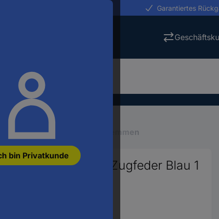
erungen in 24h
Garantiertes Rück
Geschäftsk
Reihenklemmen
Reihenklemmen
ch bin Privatkunde
ngsklemme 6.2 mm Zugfeder Blau 1
 anzeigen