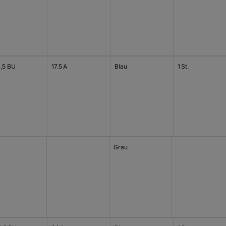
1,5 BU
17.5 A
Blau
1 St.
Grau