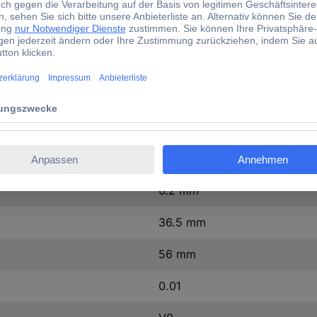
3031377
1 St.
Nein
ST 4 BU
(L x B x H) 56 x 6.2 x 36.5 
6.2 mm
36.5 mm
56 mm
0.01