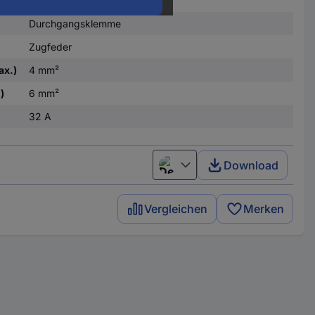
Durchgangsklemme
Zugfeder
ax.)
4 mm²
)
6 mm²
32 A
Download
Deutsch (Deutschland)
Vergleichen
Merken