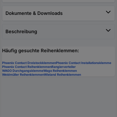
Dokumente & Downloads
Beschreibung
Häufig gesuchte Reihenklemmen:
Phoenix Contact Dreistockklemmen
Phoenix Contact Installationsklemme
Phoenix Contact Reihenklemmen
Rangierverteiler
WAGO Durchgangsklemme
Wago Reihenklemmen
Weidmüller Reihenklemmen
Wieland Reihenklemmen