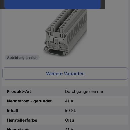
oder
eine
Hst.-
Teile-
Nr.
ein
Abbildung ähnlich
Weitere Varianten
Produkt-Art
Durchgangsklemme
Nennstrom - gerundet
41 A
Inhalt
50 St.
Herstellerfarbe
Grau
Nennstrom
41 A