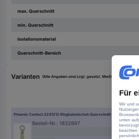
max. Querschnitt
min. Querschnitt
Isolationsmaterial
Querschnitt-Bereich
Varianten
(Alle Angaben sind zzgl. gesetzl. MwSt., zzgl. Versan
Hers
Phoenix Contact 3241212 Ringkabelschuh Querschnitt (max.)=6 mm² Loch-Ø=6.50 mm Teilisoliert Gelb 100 St.
Gel
Bestell-Nr.:
1832897