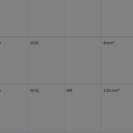
b
25 St.
6 mm²
u
50 St.
M8
2.50 mm²