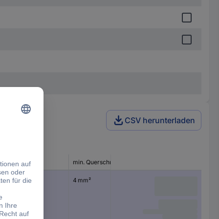
CSV herunterladen
Loch-Ø
min. Querschnitt
6.50 mm
4 mm²