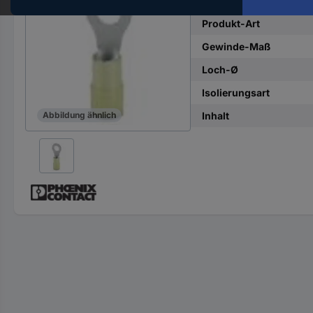
Hst.-
Teile-
Produkt-Art
Nr.
Gewinde-Maß
ein
Loch-Ø
Isolierungsart
Inhalt
Abbildung ähnlich