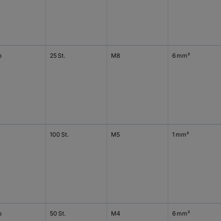
b
25 St.
M8
6 mm²
100 St.
M5
1 mm²
b
50 St.
M4
6 mm²