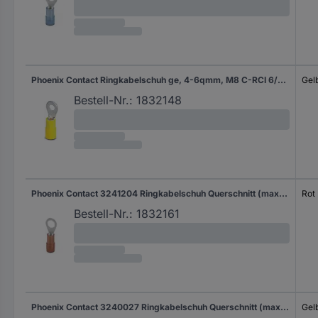
Phoenix Contact Ringkabelschuh ge, 4-6qmm, M8 C-RCI 6/M8
Gel
Bestell-Nr.:
1832148
Phoenix Contact 3241204 Ringkabelschuh Querschnitt (max.)=1 mm² Loch-Ø=5.30 mm Teilisoliert Rot 100 St.
Rot
Bestell-Nr.:
1832161
Phoenix Contact 3240027 Ringkabelschuh Querschnitt (max.)=6 mm² Loch-Ø=4.30 mm Teilisoliert Gelb 50 St.
Gel