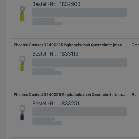
Bestell-Nr.:
1832900
Phoenix Contact 3240031 Ringkabelschuh Querschnitt (max.)=6 mm² Loch-Ø=10.50 mm Teilisoliert Gelb 25 St. Piece
Gel
Bestell-Nr.:
1833113
Phoenix Contact 3240026 Ringkabelschuh Querschnitt (max.)=2.50 mm² Loch-Ø=8.50 mm Teilisoliert Blau 50 St.
Bla
Bestell-Nr.:
1833251