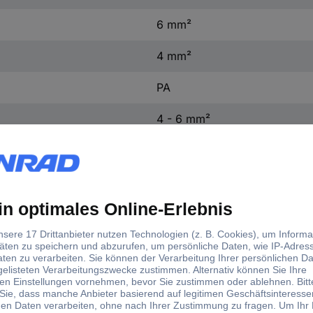
6 mm²
4 mm²
PA
4 - 6 mm²
d)
tellerfarbe
Inhalt
Gewinde-Maß
max. Querschnitt
b
100 St.
M6
6 mm²