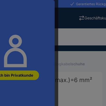
erungen in 24h
Garantiertes Rück
Geschäftsk
Quetsch-Steckverbinder
Ringkabelschuhe
ch bin Privatkunde
lschuh Querschnitt (max.)=6 mm²
00 St.