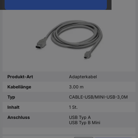
oder
eine
Hst.-
Teile-
Nr.
ein
Produkt-Art
Adapterkabel
Kabellänge
3.00 m
Typ
CABLE-USB/MINI-USB-3,0M
Inhalt
1 St.
Anschluss
USB Typ A
USB Typ B Mini