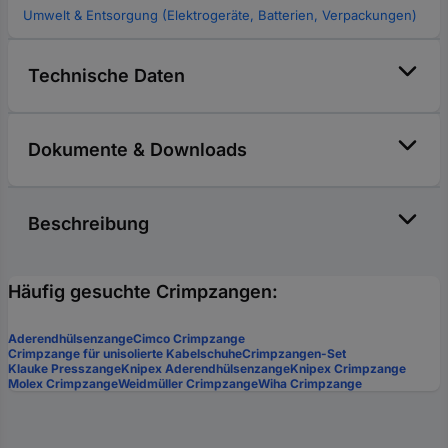
Umwelt & Entsorgung (Elektrogeräte, Batterien, Verpackungen)
Technische Daten
Dokumente & Downloads
Beschreibung
Häufig gesuchte Crimpzangen:
Aderendhülsenzange
Cimco Crimpzange
Crimpzange für unisolierte Kabelschuhe
Crimpzangen-Set
Klauke Presszange
Knipex Aderendhülsenzange
Knipex Crimpzange
Molex Crimpzange
Weidmüller Crimpzange
Wiha Crimpzange