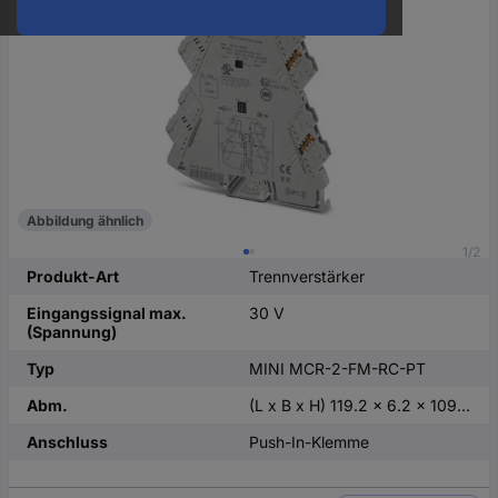
oder
eine
Hst.-
Teile-
Nr.
ein
Abbildung ähnlich
1/2
Produkt-Art
Trennverstärker
Eingangssignal max.
30 V
(Spannung)
Typ
MINI MCR-2-FM-RC-PT
Abm.
(L x B x H) 119.2 x 6.2 x 109.81 mm
Anschluss
Push-In-Klemme