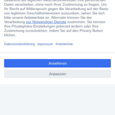
Der Conrad Newsletter
Jetzt anmelden und exklusive Aktionen,
aktuelle News und Angebote immer zuerst
erhalten.
Jetzt anmelden
ccp.user.init.failed.titl
Filialen
e
ccp.user.init.failed
Versandkostenfrei ab 100,00 € zzgl. MwSt. **
Angebotsservice
Beschaffungsservice
Für Geschäftskunden
E-Procurement