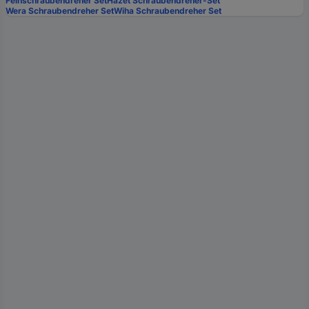
Feinschraubendreher Set
Hazet Schraubendreher-Set
Wera Schraubendreher Set
Wiha Schraubendreher Set