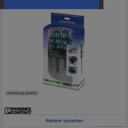
oder
eine
Hst.-
Teile-
Nr.
ein
Abbildung ähnlich
Weitere Varianten