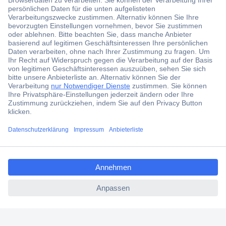
Der Conrad Newsletter
Jetzt anmelden und exklusive Aktionen,
aktuelle News und Angebote immer zuerst
erhalten.
Jetzt anmelden
ccp.user.init.failed.titl
Filialen
e
Versandkostenfrei ab 100,00 € zzgl. MwSt. **
ccp.user.init.failed
Angebotsservice
Beschaffungsservice