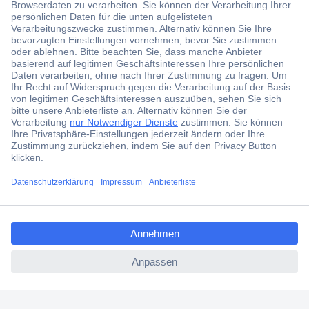
Der Conrad Newsletter
Jetzt anmelden und exklusive Aktionen,
aktuelle News und Angebote immer zuerst
erhalten.
Jetzt anmelden
ccp.user.init.failed.titl
Filialen
e
Versandkostenfrei ab 100,00 € zzgl. MwSt. **
ccp.user.init.failed
Angebotsservice
Beschaffungsservice