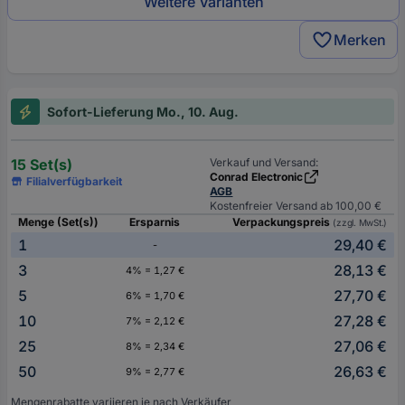
Weitere Varianten
Merken
Sofort-Lieferung Mo., 10. Aug.
15 Set(s)
Verkauf und Versand:
Conrad Electronic
Filialverfügbarkeit
AGB
Kostenfreier Versand ab 100,00 €
Menge (Set(s))
Ersparnis
Verpackungspreis
(zzgl. MwSt.)
1
29,40 €
-
3
28,13 €
4% = 1,27 €
5
27,70 €
6% = 1,70 €
10
27,28 €
7% = 2,12 €
25
27,06 €
8% = 2,34 €
50
26,63 €
9% = 2,77 €
Mengenrabatte variieren je nach Verkäufer