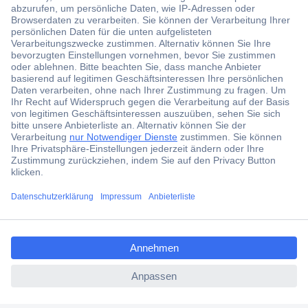
Der Conrad Newsletter
Jetzt anmelden und exklusive Aktionen,
aktuelle News und Angebote immer zuerst
erhalten.
Jetzt anmelden
Filialen
Versandkostenfrei ab 100,00 € zzgl. MwSt. **
ccp.user.init.failed.titl
Angebotsservice
e
Beschaffungsservice
ccp.user.init.failed
Für Geschäftskunden