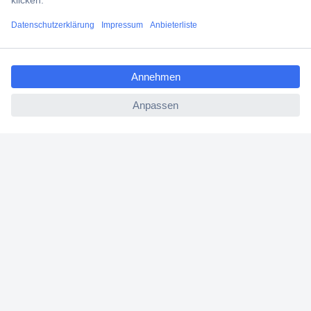
Filialen
ccp.user.init.failed.titl
Versandkostenfrei ab 100,00 € zzgl. MwSt. **
e
Angebotsservice
ccp.user.init.failed
Beschaffungsservice
Für Geschäftskunden
E-Procurement
Open Catalog Interface (OCI)
Conrad Smart Procure (CSP)
Für Verkäufer
Für Affiliate