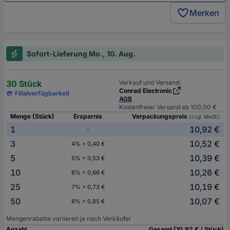
Merken
Sofort-Lieferung Mo., 10. Aug.
30 Stück
Verkauf und Versand:
Conrad Electronic
Filialverfügbarkeit
AGB
Kostenfreier Versand ab 100,00 €
Menge (Stück)
Ersparnis
Verpackungspreis
(zzgl. MwSt.)
1
10,92 €
-
3
10,52 €
4% = 0,40 €
5
10,39 €
5% = 0,53 €
10
10,26 €
6% = 0,66 €
25
10,19 €
7% = 0,73 €
50
10,07 €
8% = 0,85 €
Mengenrabatte variieren je nach Verkäufer
Anzahl
Gesamt (10,92 € / Stück)