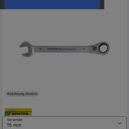
oder
eine
Hst.-
Teile-
Nr.
ein
Abbildung ähnlich
Varianten