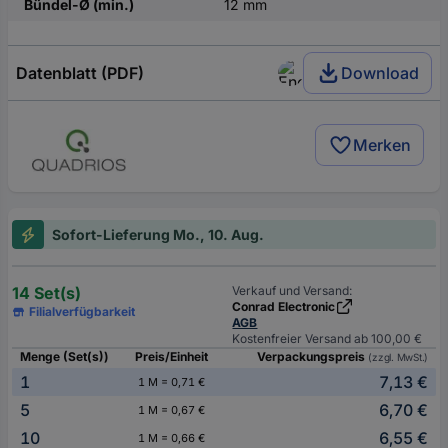
Bündel-Ø (min.)
12 mm
Datenblatt (PDF)
Download
Merken
Sofort-Lieferung Mo., 10. Aug.
14 Set(s)
Verkauf und Versand:
Conrad Electronic
Filialverfügbarkeit
AGB
Kostenfreier Versand ab 100,00 €
Menge (Set(s))
Preis/Einheit
Verpackungspreis
(zzgl. MwSt.)
1
7,13 €
1 M = 0,71 €
5
6,70 €
1 M = 0,67 €
10
6,55 €
1 M = 0,66 €