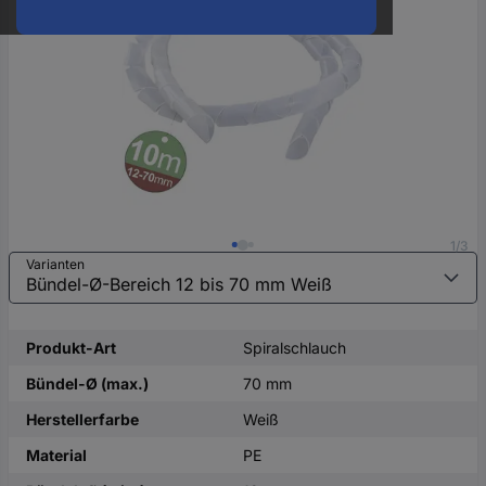
oder
eine
Hst.-
Teile-
Nr.
ein
1/3
Varianten
Produkt-Art
Spiralschlauch
Bündel-Ø (max.)
70 mm
Herstellerfarbe
Weiß
Material
PE