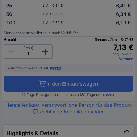
25
6,41 €
1 M = 0,64 €
50
6,34 €
1 M = 0,63 €
100
6,19 €
1 M = 0,62 €
Mengenrabatte variieren je nach Verkäufer
Anzahl
Gesamt (1 m = 0,71 €)
7,13 €
Set(s)
zzgl. MwSt.
Versand
Kostenfreier Versand mit
In den Einkaufswagen
14 Tage Rückgaberecht inklusive (30 Tage mit
)
Hersteller bzw. verantwortliche Person für das Produkt
Rechtliche Bedenken melden
Highlights & Details