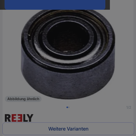
oder
eine
Hst.-
Teile-
Nr.
ein
Abbildung ähnlich
1/2
Weitere Varianten