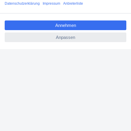
Jetzt anmelden
ccp.user.init.failed.titl
e
Filialen
ccp.user.init.failed
Versandkostenfrei ab 100,00 € zzgl. MwSt. **
Angebotsservice
Beschaffungsservice
Für Geschäftskunden
E-Procurement
Open Catalog Interface (OCI)
Conrad Smart Procure (CSP)
Für Verkäufer