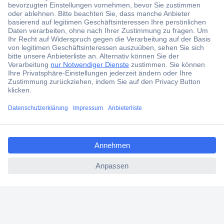
Jetzt anmelden und exklusive Aktionen,
aktuelle News und Angebote immer zuerst
erhalten.
Jetzt anmelden
Filialen
Versandkostenfrei ab 100,00 € zzgl. MwSt. **
ccp.user.init.failed.titl
Angebotsservice
e
Beschaffungsservice
ccp.user.init.failed
Für Geschäftskunden
E-Procurement