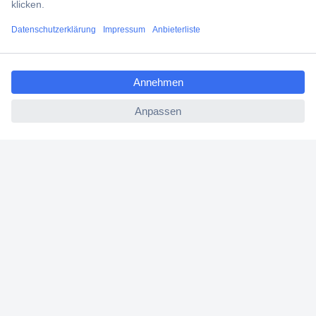
Filialen
ccp.user.init.failed.titl
Versandkostenfrei ab 100,00 € zzgl. MwSt. **
e
Angebotsservice
ccp.user.init.failed
Beschaffungsservice
Für Geschäftskunden
E-Procurement
Open Catalog Interface (OCI)
Conrad Smart Procure (CSP)
Für Verkäufer
Für Affiliate