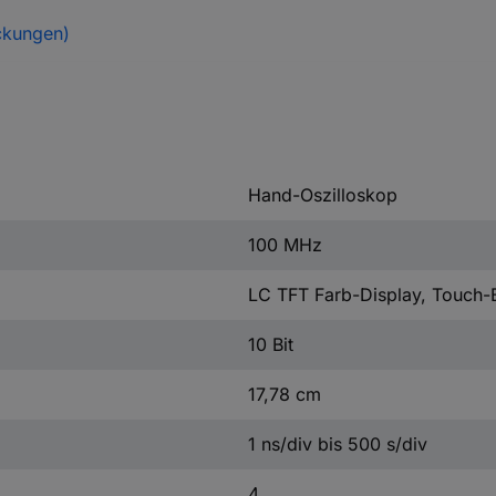
ckungen)
Hand-Oszilloskop
100 MHz
LC TFT Farb-Display, Touch-
10 Bit
17,78 cm
1 ns/div bis 500 s/div
4