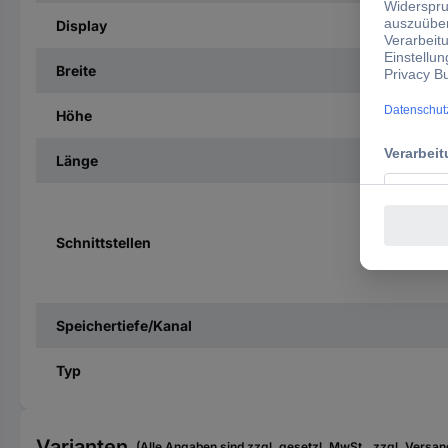
Display
Breite
Höhe
Länge
Schnittstellen
Speichertiefe/Kanal
Typ
Varianten
(Alle Angaben sind zzgl. gesetzl. MwSt., zzgl. Versan