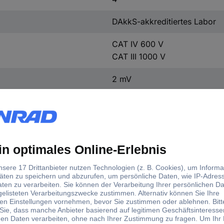
DAkkS-akkreditiertes Labor
CAT IV 600 V
CAT III 1000 V
2 mV
1 MΩ
AC, DC
300 V
100 - 240 V/AC
(L x B x H) 74 x 201 x 293 
8