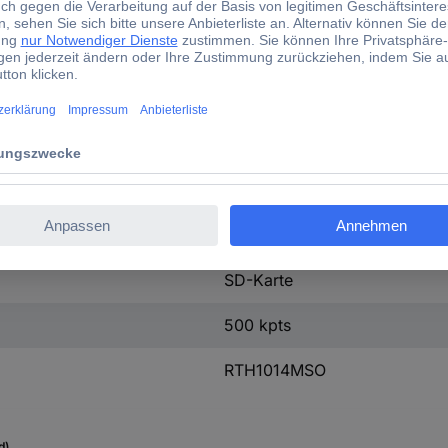
800 x 480 Pixel
201 mm
293 mm
74 mm
USB-Host
USB-Device
LAN
SD-Karte
500 kpts
RTH1014MSO
d)