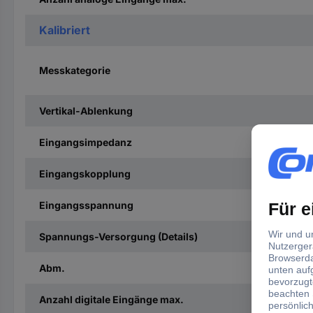
Kalibriert
Messkategorie
Vertikal-Ablenkung
Eingangsimpedanz
Eingangskopplung
Eingangsspannung
Spannungs-Versorgung (Details)
Abm.
Anzahl digitale Eingänge max.