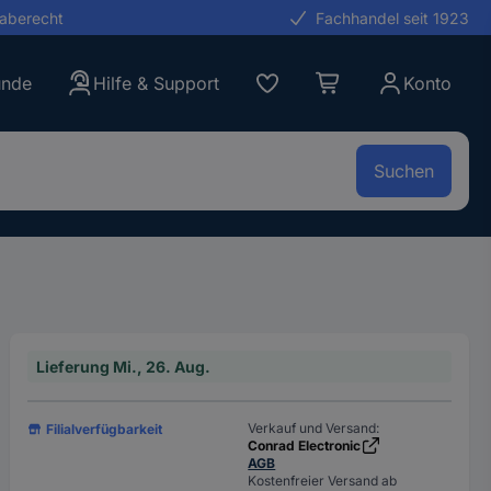
gaberecht
Fachhandel seit 1923
unde
Hilfe & Support
Konto
Suchen
Lieferung Mi., 26. Aug.
Verkauf und Versand:
Filialverfügbarkeit
Conrad Electronic
AGB
Kostenfreier Versand ab