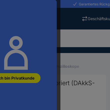
erungen in 24h
Garantiertes Rück
Geschäftsk
eräte
Labor-Messgeräte
Oszilloskope
ch bin Privatkunde
Oszilloskop kalibriert (DAkkS-
ts 10 Bit 1 St.
8282