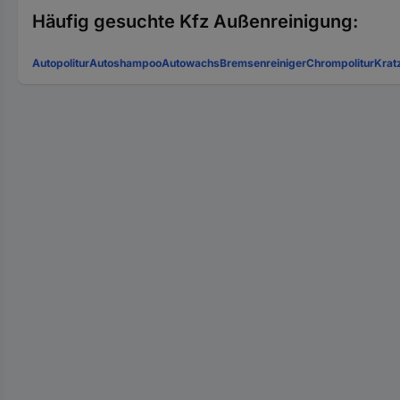
Häufig gesuchte Kfz Außenreinigung:
Autopolitur
Autoshampoo
Autowachs
Bremsenreiniger
Chrompolitur
Krat