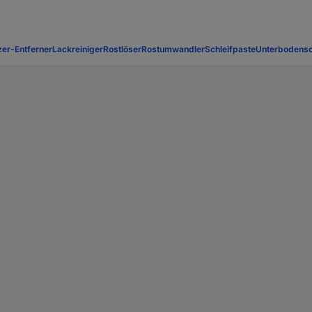
zer-Entferner
Lackreiniger
Rostlöser
Rostumwandler
Schleifpaste
Unterbodensc