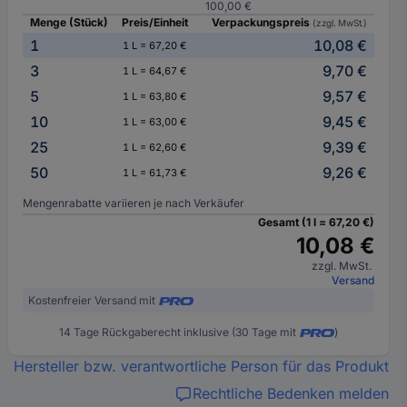
100,00 €
Menge (Stück)
Preis/Einheit
Verpackungspreis
(zzgl. MwSt.)
1
10,08 €
1 L = 67,20 €
3
9,70 €
1 L = 64,67 €
5
9,57 €
1 L = 63,80 €
10
9,45 €
1 L = 63,00 €
25
9,39 €
1 L = 62,60 €
50
9,26 €
1 L = 61,73 €
Mengenrabatte variieren je nach Verkäufer
Gesamt (1 l = 67,20 €)
10,08 €
zzgl. MwSt.
Versand
Kostenfreier Versand mit
14 Tage Rückgaberecht inklusive (30 Tage mit
)
Hersteller bzw. verantwortliche Person für das Produkt
Rechtliche Bedenken melden