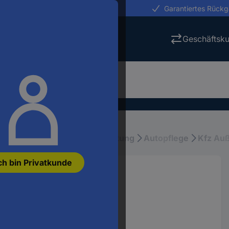
erungen in 24h
Garantiertes Rück
Geschäftsk
fz-Pflege, Wartung & Ausstattung
Autopflege
Kfz Au
ch bin Privatkunde