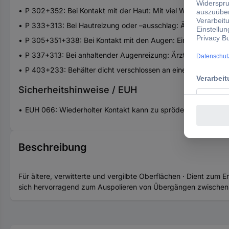
P 302+352: Bei Kontakt mit der Haut: Mit viel Wasser und S
P 333+313: Bei Hautreizung oder –ausschlag: Ärztlichen Rat e
P 305+351+338: Bei Kontakt mit den Augen: Einige Minuten 
P 337+313: Bei anhaltender Augenreizung: Ärztlichen Rat einh
P 403+233: Behälter dicht verschlossen an einem gut belüft
Sicherheitshinweise / EUH
EUH 066: Wiederholter Kontakt kann zu spröder oder rissige
Beschreibung
Für ältere, verwitterte und vergilbte Oberflächen · Dient zum
sich hervorragend zum Auspolieren von Übergängen zwischen Alt