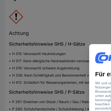
Achtung
Sicherheitshinweise GHS / H-Sätze
H 315: Verursacht Hautreizungen
H 317: Kann allergische Hautreaktionen verursachen
H 319: Verursacht schwere Augenreizung
H 336: Kann Schläfrigkeit und Benommenheit verursachen
H 412: Schädlich für Wasserorganismen, mit langfristiger Wi
Sicherheitshinweise GHS / P-Sätze
P 261: Einatmen von Staub / Rauch / Gas / Nebel / Dampf / 
P 280: Schutzhandschuhe / Schutzkleidung / Augenschutz / 