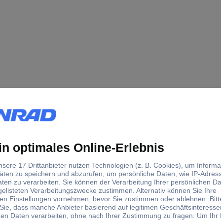
rkung
Aerosol vermeiden.
Gesichtsschutz tragen.