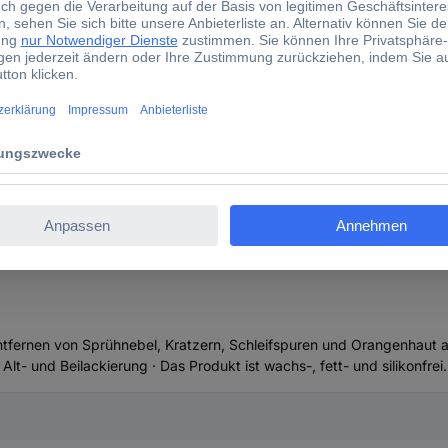
eife waschen
inholen / ärztliche Hilfe hinzuziehen.
lang behutsam mit Wasser spülen. Vorhandene Kontaktlinsen nach Mö
olen / ärztliche Hilfe hinzuziehen.
eten Ort aufbewahren.
r Haut führen
 Entfernen von Sprühnebel, Kratzern, Schleifspuren und Orangenhaut a
- und Beilackierung · Das Produkt ist wachs-, fett- und silikonfrei.