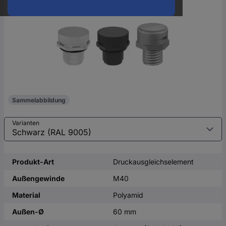
oder
eine
Hst.-
Teile-
Nr.
ein
Sammelabbildung
Varianten
Produkt-Art
Druckausgleichselement
Außengewinde
M40
Material
Polyamid
Außen-Ø
60 mm