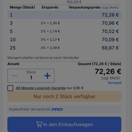
100,00 €
Menge (Stück)
Ersparnis
Verpackungspreis
(zzgl. MwSt.)
1
72,26 €
-
3
70,96 €
2% = 1,30 €
5
70,52 €
2% = 1,74 €
10
70,09 €
3% = 2,17 €
25
69,87 €
3% = 2,39 €
Mengenrabatte variieren je nach Verkäufer
Anzahl
Gesamt (72,26 € / Stück)
72,26 €
Stück
zzgl. MwSt.
Versand
48 Monate Langzeit-Garantie
nur 9,90 €
Nur noch 2 Stück verfügbar
Kostenfreier Versand mit
In den Einkaufswagen