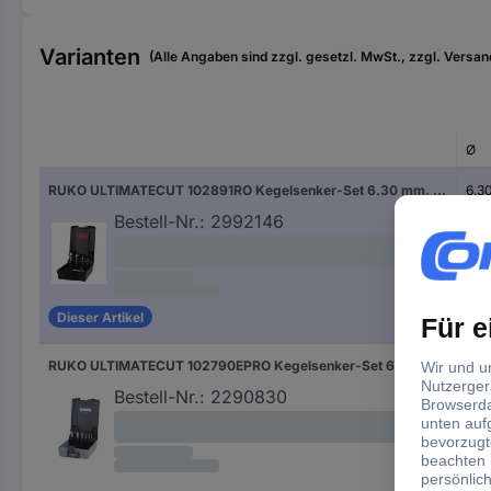
Varianten
(Alle Angaben sind zzgl. gesetzl. MwSt., zzgl. Versan
Ø
RUKO ULTIMATECUT 102891RO Kegelsenker-Set 6.30 mm, 10.40 mm, 16.50 mm, 20.50 mm, 25 mm HSS Zylinderschaft 1 Set
6.3
10.
Bestell-Nr.:
2992146
16.
20.
25 
Dieser Artikel
RUKO ULTIMATECUT 102790EPRO Kegelsenker-Set 6.3 mm, 8.3 mm, 10.4 mm, 12.4 mm, 16.5 mm, 20.5 mm HSS 1 Set
6.3
8.3
Bestell-Nr.:
2290830
10.
12.
16.
20.