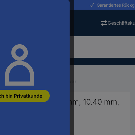
erungen in 24h
Garantiertes Rück
Geschäftsk
ktrowerkzeuge
Bohrer
Senker
ch bin Privatkunde
lsenker-Set 6.30 mm, 10.40 mm,
linderschaft 1 Set
46