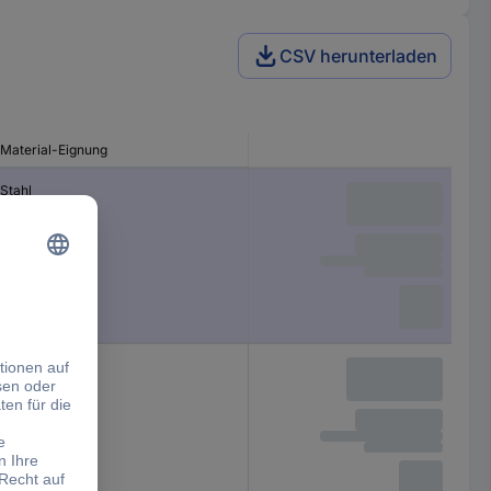
CSV herunterladen
Material-Eignung
Stahl
Aluminium
Messing
Stahl
Messing
Kunststoff
Bronze
Gusseisen
rostfreier Stahl