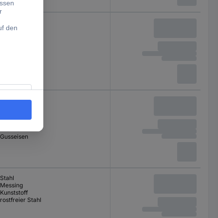
Stahl
Aluminium
Messing
Kunststoff
Stahl
Aluminium
Messing
Kunststoff
Bronze
Gusseisen
Stahl
Messing
Kunststoff
rostfreier Stahl