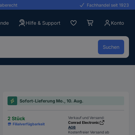
gaberecht
Fachhandel seit 1923
unde
Hilfe & Support
Konto
Suchen
Sofort-Lieferung Mo., 10. Aug.
2 Stück
Verkauf und Versand:
Conrad Electronic
Filialverfügbarkeit
AGB
Kostenfreier Versand ab