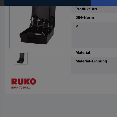
Hst.-
Teile-
Produkt-Art
Nr.
DIN-Norm
ein
Ø
Material
Material-Eignung