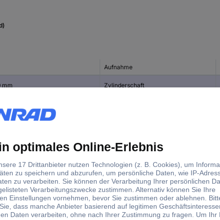
d)
Aufnahme
0 mm
Zylinderschaft
40 mm
50 mm
50 mm
mm
 mm
 mm
4 mm
4 mm
5 mm
5 mm