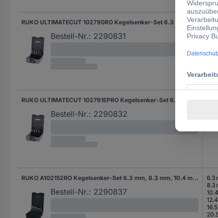
RUKO ULTIMATECUT 102790RO Kegelsenker-Set 6.3 mm, 8.3 mm, 10.4 mm, 12.4 mm, 16.5 mm, 20.5 mm HSS Dreiflächenschaft 1 St.
6.3
8.3
Bestell-Nr.:
2290831
10.
12.
16.
20.
RUKO ULTIMATECUT 102791EPRO Kegelsenker-Set 6.3 mm, 10.4 mm, 16.5 mm, 20.5 mm, 25 mm HSS 1 St.
6.3
10.
Bestell-Nr.:
2290832
16.
20.
25 
RUKO A102152RO Kegelsenker-Set 6.3 mm, 8.3 mm, 10.4 mm, 12.4 mm, 16.5 mm, 20.5 mm HSS 1 Set
6.3
8.3
Bestell-Nr.:
2290837
10.
12.
16.
20.