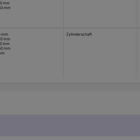
50 mm
50 mm
0 mm
Zylinderschaft
40 mm
50 mm
50 mm
mm