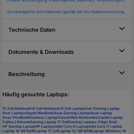
Umwelt & Entsorgung (Elektrogeräte, Batterien, Verpackungen)
Vorvertragliche Informationen gemäß der EU-Datenverordnung
Technische Daten
Dokumente & Downloads
Beschreibung
Häufig gesuchte Laptops:
13 Zoll Notebook
14 Zoll Notebook
15 Zoll Laptop
Acer Gaming Laptop
Acer Laptops
Apple MacBook
Asus Gaming Laptop
Asus Laptop
Asus VivoBook
Business Laptop
Convertible Notebooks
Copilot Laptop
Fujitsu Lifebook
Gaming Laptop 17 Zoll
Gaming Laptops (High-End)
HP Gaming Laptop
HP Laptops
Intel Core i5 Laptop
Intel Core i7 Laptop
Laptop 16 GB RAM
Laptop 17 Zoll
Laptop 32 GB RAM
Laptop Windows 10