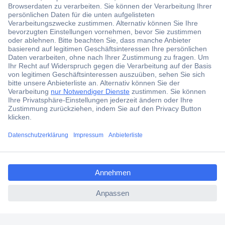
aktuelle News und Angebote immer zuerst
erhalten.
Jetzt anmelden
Filialen
Versandkostenfrei ab 100,00 € zzgl. MwSt. **
Angebotsservice
Beschaffungsservice
ccp.user.init.failed.titl
e
Für Geschäftskunden
ccp.user.init.failed
E-Procurement
Open Catalog Interface (OCI)