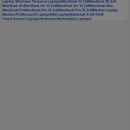
Laptop Windows 11
Lenovo Laptops
MacBook 13 Zoll
MacBook 16 Zoll
MacBook Air
MacBook Air 13 Zoll
MacBook Air 15 Zoll
MacBook Neo
MacBook Pro
MacBook Pro 14 Zoll
MacBook Pro 16 Zoll
Medion Laptop
Medion PC
Microsoft Laptop
Mini Laptop
Notebook 8 GB RAM
Touch Screen Laptop
Ultrabooks
Workstation Laptops