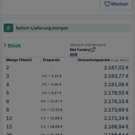
Merken
Sofort-Lieferung morgen
7 Stück
Verkauf und Versand:
Net Factory
AGB
Menge (Stück)
Ersparnis
Verpackungspreis
(zzgl. MwSt.)
2
2.187,02 €
-
3
2.183,77 €
0% = 3,25 €
4
2.181,06 €
0% = 5,96 €
5
2.178,55 €
0% = 8,47 €
6
2.176,15 €
0% = 10,87 €
8
2.173,69 €
1% = 13,33 €
10
2.171,34 €
1% = 15,68 €
15
2.168,94 €
1% = 18,08 €