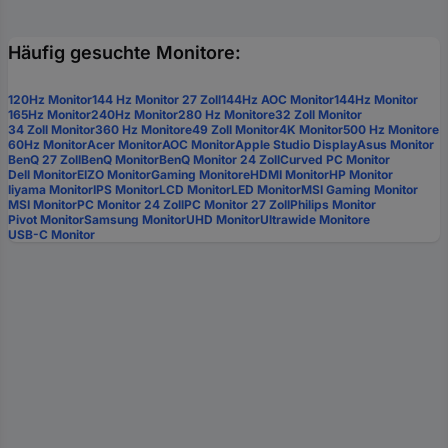
Häufig gesuchte Monitore:
120Hz Monitor
144 Hz Monitor 27 Zoll
144Hz AOC Monitor
144Hz Monitor
165Hz Monitor
240Hz Monitor
280 Hz Monitore
32 Zoll Monitor
34 Zoll Monitor
360 Hz Monitore
49 Zoll Monitor
4K Monitor
500 Hz Monitore
60Hz Monitor
Acer Monitor
AOC Monitor
Apple Studio Display
Asus Monitor
BenQ 27 Zoll
BenQ Monitor
BenQ Monitor 24 Zoll
Curved PC Monitor
Dell Monitor
EIZO Monitor
Gaming Monitore
HDMI Monitor
HP Monitor
Iiyama Monitor
IPS Monitor
LCD Monitor
LED Monitor
MSI Gaming Monitor
MSI Monitor
PC Monitor 24 Zoll
PC Monitor 27 Zoll
Philips Monitor
Pivot Monitor
Samsung Monitor
UHD Monitor
Ultrawide Monitore
USB-C Monitor