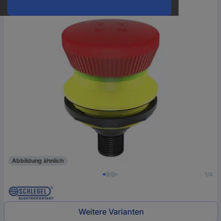
oder
eine
Hst.-
Teile-
Nr.
ein
Abbildung ähnlich
1/4
Weitere Varianten