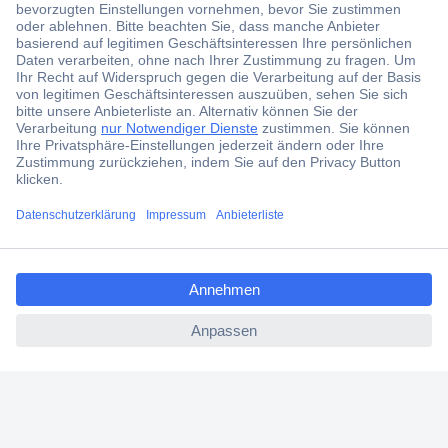
Der Conrad Newsletter
Jetzt anmelden und exklusive Aktionen,
aktuelle News und Angebote immer zuerst
erhalten.
Jetzt anmelden
ccp.user.init.failed.titl
Filialen
e
Versandkostenfrei ab 100,00 € zzgl. MwSt. **
ccp.user.init.failed
Angebotsservice
Beschaffungsservice
Für Geschäftskunden