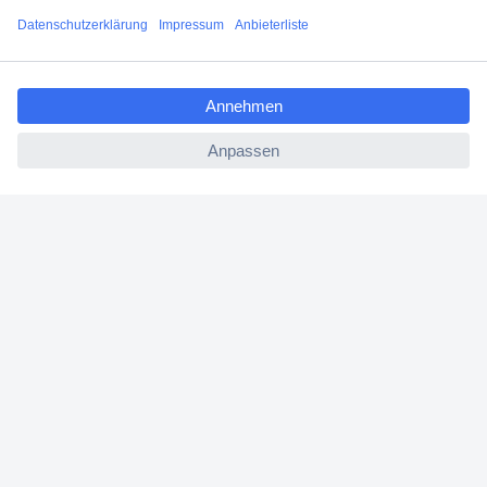
Filialen
ccp.user.init.failed.titl
Versandkostenfrei ab 100,00 € zzgl. MwSt. **
e
Angebotsservice
ccp.user.init.failed
Beschaffungsservice
Für Geschäftskunden
E-Procurement
Open Catalog Interface (OCI)
Conrad Smart Procure (CSP)
Für Verkäufer
Für Affiliate