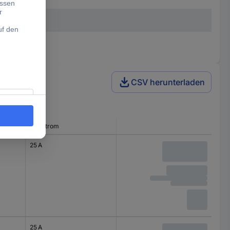
mm
CSV herunterladen
Laststrom
25 A
25 A