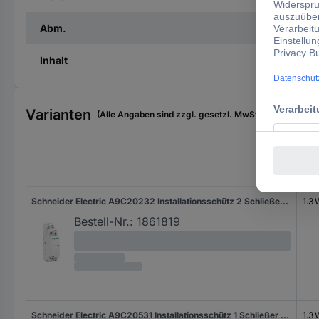
Abm.
Inhalt
Varianten
(Alle Angaben sind zzgl. gesetzl. MwSt., zzgl. Versan
Lei
Schneider Electric A9C20232 Installationsschütz 2 Schließer 1.3 W 250 V/AC 25 A 1 St.
1.3
Bestell-Nr.:
1861819
Schneider Electric A9C20531 Installationsschütz 1 Schließer 1.3 W 250 V/AC 25 A 1 St.
1.3