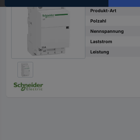
Hst.-
Teile-
Produkt-Art
Nr.
Polzahl
ein
Nennspannung
Laststrom
Leistung