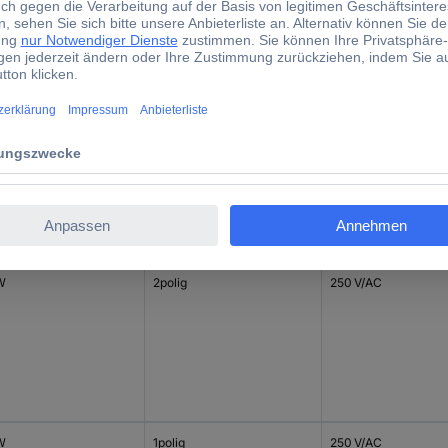
(B x H x T) 36 x 81 x 68.5 
1 St.
d)
stung
Polzahl
Nennspannung
 W
2polig
250 V/AC
 W
1polig
250 V/AC