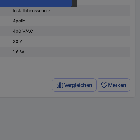
Installationsschütz
4polig
400 V/AC
20 A
1.6 W
Vergleichen
Merken