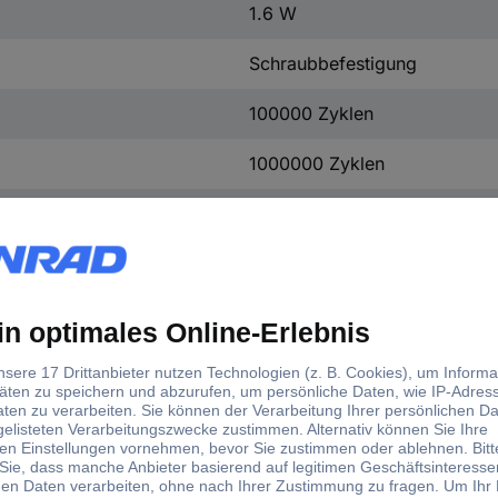
1.6 W
Schraubbefestigung
100000 Zyklen
1000000 Zyklen
IP40
IP20
-5 °C
+60 °C
36 mm
81 mm
68.5 mm