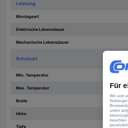
Leistung
Montageart
Elektrische Lebensdauer
Mechanische Lebensdauer
Schutzart
Min. Temperatur
Max. Temperatur
Breite
Höhe
Tiefe