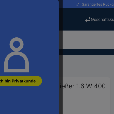
erungen in 24h
Garantiertes Rück
Geschäftsk
ng
Schalttechnik
Schütze
ch bin Privatkunde
lationsschütz 4 Schließer 1.6 W 400
44