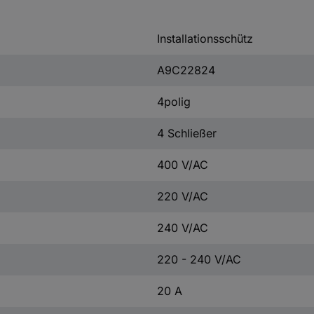
Installationsschütz
A9C22824
4polig
4 Schließer
400 V/AC
220 V/AC
240 V/AC
220 - 240 V/AC
20 A