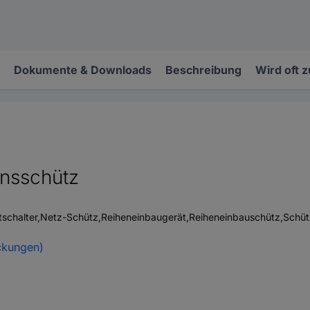
Dokumente & Downloads
Beschreibung
Wird oft 
onsschütz
etschalter,Netz-Schütz,Reiheneinbaugerät,Reiheneinbauschütz,Schü
ckungen)