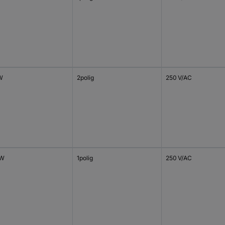
 W
2polig
250 V/AC
 W
1polig
250 V/AC