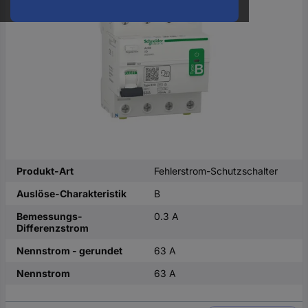
oder
eine
Hst.-
Teile-
Nr.
ein
Produkt-Art
Fehlerstrom-Schutzschalter
Auslöse-Charakteristik
B
Bemessungs-
0.3 A
Differenzstrom
Nennstrom - gerundet
63 A
Nennstrom
63 A