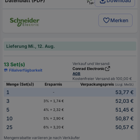
Datenblatt (PDF)
Download
Merken
Lieferung Mi., 12. Aug.
13 Set(s)
Verkauf und Versand:
Conrad Electronic
Filialverfügbarkeit
AGB
Kostenfreier Versand ab 100,00 €
Menge (Set(s))
Ersparnis
Verpackungspreis
(zzgl. MwSt.)
1
53,77 €
-
3
52,03 €
3% = 1,74 €
5
51,45 €
4% = 2,32 €
10
50,87 €
5% = 2,90 €
25
50,57 €
6% = 3,20 €
Mengenrabatte variieren je nach Verkäufer