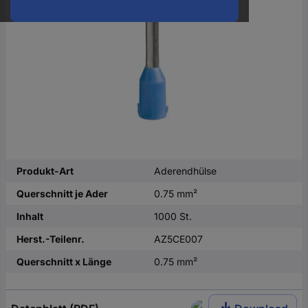
oder
eine
Hst.-
Teile-
Nr.
ein
Produkt-Art
Aderendhülse
Querschnitt je Ader
0.75 mm²
Inhalt
1000 St.
Herst.-Teilenr.
AZ5CE007
Querschnitt x Länge
0.75 mm²