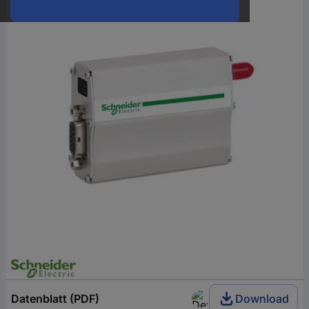
oder
eine
Hst.-
Teile-
Nr.
ein
Datenblatt (PDF)
Download