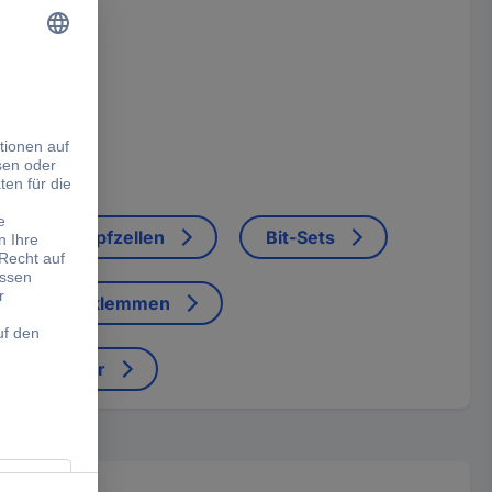
: 3L + PE
Knopfzellen
Bit-Sets
cke, Bügelklemmen
nungsprüfer