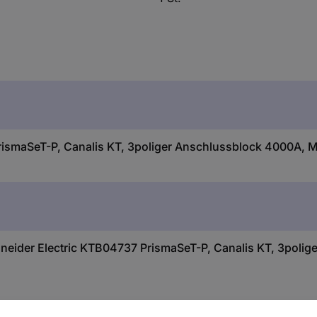
rismaSeT-P, Canalis KT, 3poliger Anschlussblock 4000A,
eider Electric KTB04737 PrismaSeT-P, Canalis KT, 3polig