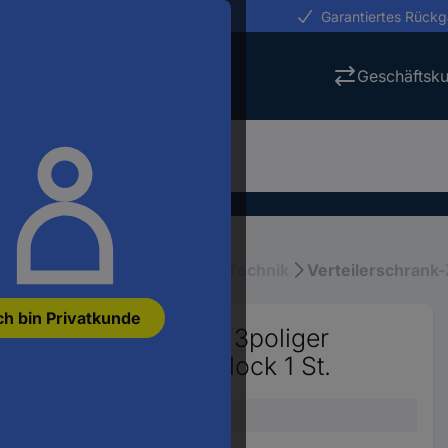
erungen in 24h
Garantiertes Rück
Geschäftsk
stallation
Verteilerschrank-Technik
Verteilerschrank
ch bin Privatkunde
aSeT-P, Canalis KT, 3poliger
 MTZ2 Anschlussblock 1 St.
30
Anschlussblock