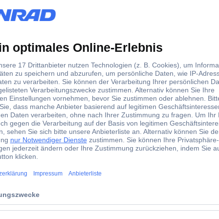
n MTZ2, fest oder Einschub mit Bauartnachweis Version: 3 Polarität
dwerker
emmen, Einzeladerverbinder
LS-Schalter
halter
Verteilerschränke
Klemmblö
rtimentskoffer
Crimpzangen
Span