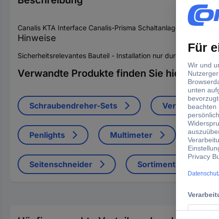
Beschreibung
Canalis KTA Interface Canalis-Prisma Schaltanlage bis 4000A a
Hinweise
Sicherheitsrelevantes Bauteil - Installation nur durch Fachhan
Verwandte Produkte finden Sie hier
Schraubendreher-Sets
Verbindungskl
Penlights
Multimeter
FI-Sc
Seitenschneider
Sortimentskästen, So