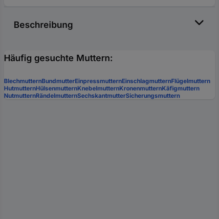
Beschreibung
Häufig gesuchte Muttern:
Blechmuttern
Bundmutter
Einpressmuttern
Einschlagmuttern
Flügelmuttern
Hutmuttern
Hülsenmuttern
Knebelmuttern
Kronenmuttern
Käfigmuttern
Nutmuttern
Rändelmuttern
Sechskantmutter
Sicherungsmuttern