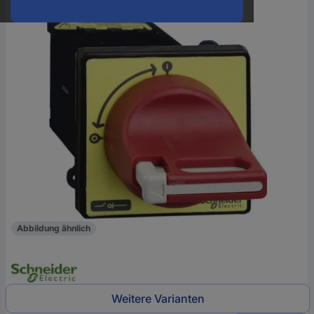
oder
eine
Hst.-
Teile-
Nr.
ein
Abbildung ähnlich
Weitere Varianten