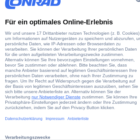
erhalten.
Jetzt anmelden
Filialen
Versandkostenfrei ab 100,00 € zzgl. MwSt. **
Angebotsservice
Beschaffungsservice
Für Geschäftskunden
E-Procurement
Open Catalog Interface (OCI)
Conrad Smart Procure (CSP)
ccp.user.init.failed.titl