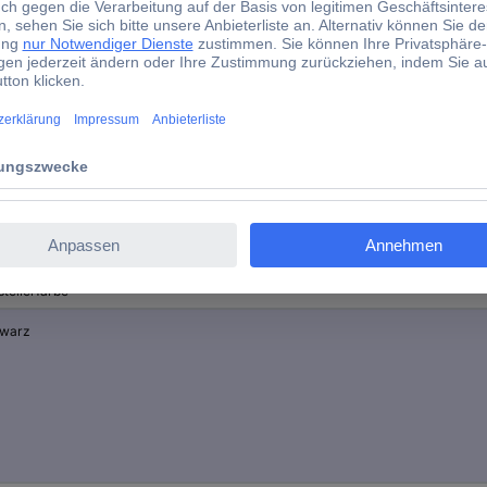
(B x H x T) 30 x 30 x 35 mm
35 mm
Harmony ZB4BP2
d)
tellerfarbe
warz