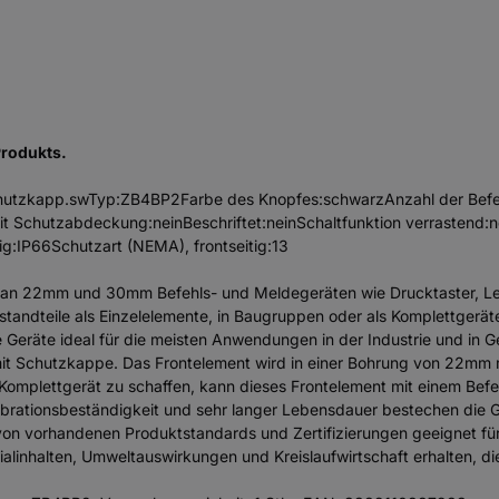
Produkts.
.Schutzkapp.swTyp:ZB4BP2Farbe des Knopfes:schwarzAnzahl der Befe
Schutzabdeckung:neinBeschriftet:neinSchaltfunktion verrastend:nei
tig:IP66Schutzart (NEMA), frontseitig:13
l an 22mm und 30mm Befehls- und Meldegeräten wie Drucktaster, Le
tandteile als Einzelelemente, in Baugruppen oder als Komplettgeräte 
e Geräte ideal für die meisten Anwendungen in der Industrie und in
mit Schutzkappe. Das Frontelement wird in einer Bohrung von 22mm mo
Komplettgerät zu schaffen, kann dieses Frontelement mit einem Befe
ibrationsbeständigkeit und sehr langer Lebensdauer bestechen die 
n vorhandenen Produktstandards und Zertifizierungen geeignet für
ialinhalten, Umweltauswirkungen und Kreislaufwirtschaft erhalten, 