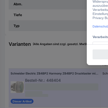
Abm.
Tiefe
Typ
Varianten
(Alle Angaben sind zzgl. gesetzl. MwSt., zzgl. Versan
Hers
Schneider Electric ZB4BP2 Harmony ZB4BP2 Drucktaster mit Schutzhaube, Betätiger flach 1 Taste Schwarz Druckentriegelung 1 St.
Sch
Bestell-Nr.:
448404
Dieser Artikel