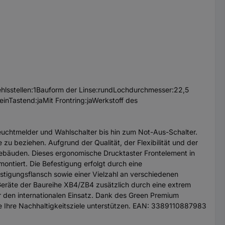
hlsstellen:1Bauform der Linse:rundLochdurchmesser:22,5
nTastend:jaMit Frontring:jaWerkstoff des
uchtmelder und Wahlschalter bis hin zum Not-Aus-Schalter.
zu beziehen. Aufgrund der Qualität, der Flexibilität und der
 Gebäuden. Dieses ergonomische Drucktaster Frontelement in
ntiert. Die Befestigung erfolgt durch eine
stigungsflansch sowie einer Vielzahl an verschiedenen
Geräte der Baureihe XB4/ZB4 zusätzlich durch eine extrem
 den internationalen Einsatz. Dank des Green Premium
die Ihre Nachhaltigkeitsziele unterstützen. EAN: 3389110887983