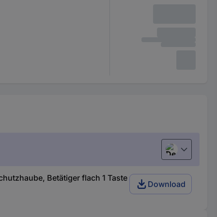
Deutsch (Deu
utzhaube, Betätiger flach 1 Taste
Download