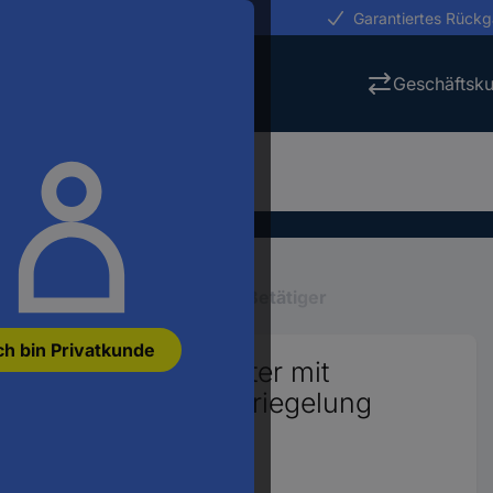
erungen in 24h
Garantiertes Rück
Geschäftsk
ng
Befehls-, Meldegeräte
Betätiger
ch bin Privatkunde
y ZB4BP2 Drucktaster mit
te Schwarz Druckentriegelung