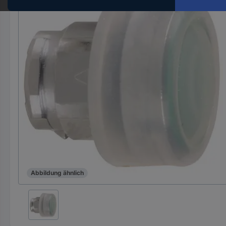
Hst.-
Teile-
Nr.
ein
Abbildung ähnlich