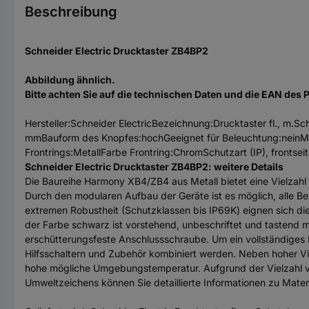
Beschreibung
Schneider Electric Drucktaster ZB4BP2
Abbildung ähnlich.
Bitte achten Sie auf die technischen Daten und die EAN des 
Hersteller:Schneider ElectricBezeichnung:Drucktaster fl., m
mmBauform des Knopfes:hochGeeignet für Beleuchtung:neinMit 
Frontrings:MetallFarbe Frontring:ChromSchutzart (IP), frontsei
Schneider Electric Drucktaster ZB4BP2: weitere Details
Die Baureihe Harmony XB4/ZB4 aus Metall bietet eine Vielzah
Durch den modularen Aufbau der Geräte ist es möglich, alle Bes
extremen Robustheit (Schutzklassen bis IP69K) eignen sich di
der Farbe schwarz ist vorstehend, unbeschriftet und tastend 
erschütterungsfeste Anschlussschraube. Um ein vollständiges 
Hilfsschaltern und Zubehör kombiniert werden. Neben hoher V
hohe mögliche Umgebungstemperatur. Aufgrund der Vielzahl vo
Umweltzeichens können Sie detaillierte Informationen zu Mater