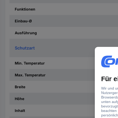
Funktionen
Einbau-Ø
Ausführung
Schutzart
Min. Temperatur
Max. Temperatur
Breite
Höhe
Inhalt