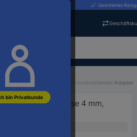
erungen in 24h
Garantiertes Rück
Geschäftsk
Labor-Steckverbinder
Laborsteckverbinder-Adapter
ch bin Privatkunde
Steckverbinder Buchse 4 mm,
 1 St.
1 St.