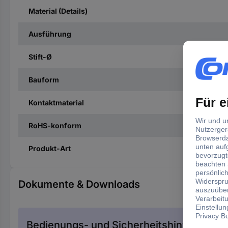
Material (Details)
Ausführung
Stift-Ø
Bauform
Kontaktmaterial
RoHS-konform
Produkt-Art
Dokumente & Downloads
Bedienungs- und Sicherheitshinweise