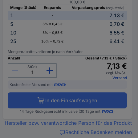
100,00 €
Menge (Stück)
Ersparnis
Verpackungspreis
(zzgl. MwSt.)
1
7,13 €
-
5
6,70 €
6% = 0,43 €
10
6,55 €
8% = 0,58 €
25
6,41 €
10% = 0,72 €
Mengenrabatte variieren je nach Verkäufer
Anzahl
Gesamt (7,13 € / Stück)
7,13 €
Stück
zzgl. MwSt.
Versand
Kostenfreier Versand mit
In den Einkaufswagen
14 Tage Rückgaberecht inklusive (30 Tage mit
)
Hersteller bzw. verantwortliche Person für das Produkt
Rechtliche Bedenken melden