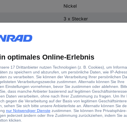
Nickel
3 x Stecker
4 mm
Adapter, gewinkelt
Messing vernickelt
Ja
Sicherungs-Steckverbinder