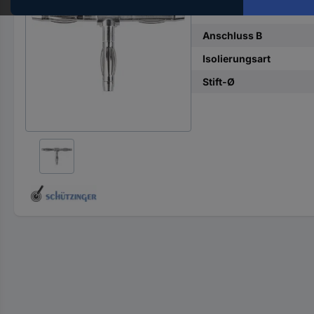
Anschluss A
Hst.-
Teile-
Anschluss B
Nr.
ein
Isolierungsart
Stift-Ø