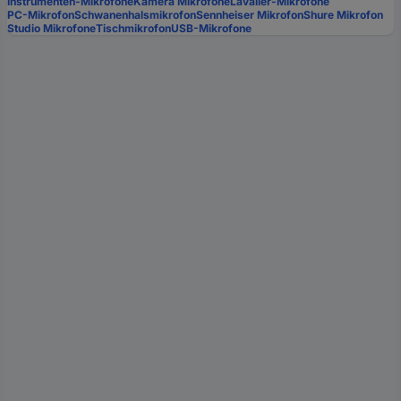
Instrumenten-Mikrofone
Kamera Mikrofone
Lavalier-Mikrofone
PC-Mikrofon
Schwanenhalsmikrofon
Sennheiser Mikrofon
Shure Mikrofon
Studio Mikrofone
Tischmikrofon
USB-Mikrofone