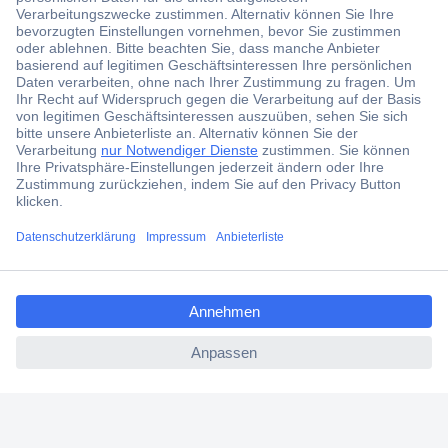
Der Conrad Newsletter
Jetzt anmelden und exklusive Aktionen,
aktuelle News und Angebote immer zuerst
erhalten.
Jetzt anmelden
Filialen
Versandkostenfrei ab 100,00 € zzgl. MwSt. **
ccp.user.init.failed.titl
Angebotsservice
e
Beschaffungsservice
ccp.user.init.failed
Für Geschäftskunden
E-Procurement